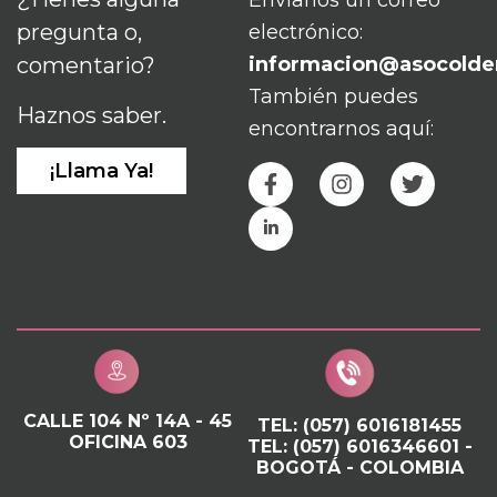
Envíanos un correo
pregunta o,
electrónico:
comentario?
informacion@asocolde
También puedes
Haznos saber.
encontrarnos aquí:
¡Llama Ya!
CALLE 104 Nº 14A - 45
TEL: (057) 6016181455
OFICINA 603
TEL: (057) 6016346601 -
BOGOTÁ - COLOMBIA