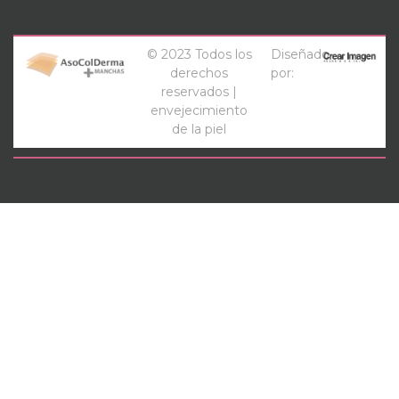
© 2023 Todos los
Diseñado
derechos
por:
reservados |
envejecimiento
de la piel