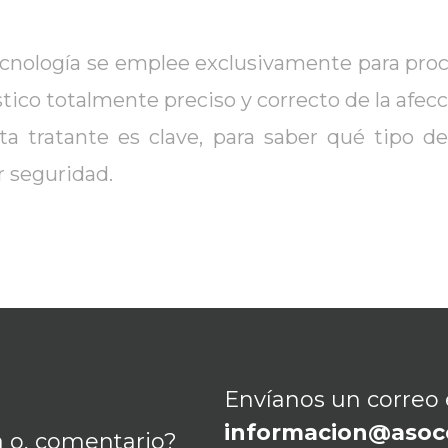
ecnología se emplee exclusivamente para pro
tico totalmente preciso y correcto de la afecc
sta tratante es clave, para saber qué tipo de
r seguridad.
Envíanos un correo 
informacion@asoc
 o, comentario?