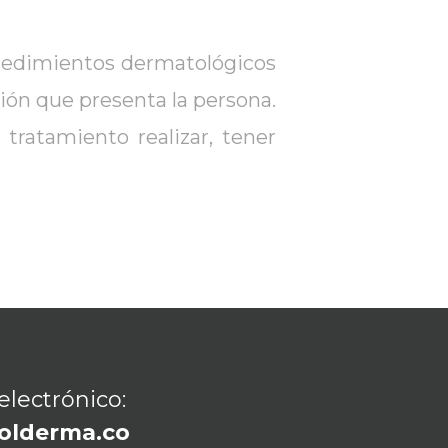
cedimientos dermatológicos
ión que presenta la persona.
 tratamiento realizar, tener
electrónico:
olderma.co