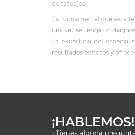
de tatuajes.
Es fundamental que esta t
una vez se tenga un diagnós
La experticia del especiali
resultados exitosos y ofrece
¡HABLEMOS!
¿Tienes alguna pregunta