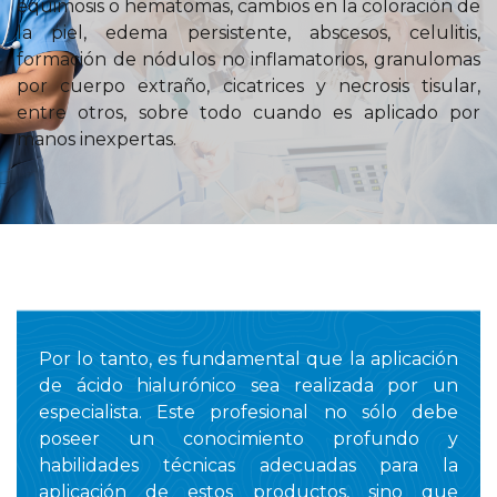
equimosis o hematomas, cambios en la coloración de
la piel, edema persistente, abscesos, celulitis,
formación de nódulos no inflamatorios, granulomas
por cuerpo extraño, cicatrices y necrosis tisular,
entre otros, sobre todo cuando es aplicado por
manos inexpertas.
Por lo tanto, es fundamental que la aplicación
de ácido hialurónico sea realizada por un
especialista. Este profesional no sólo debe
poseer un conocimiento profundo y
habilidades técnicas adecuadas para la
aplicación de estos productos, sino que