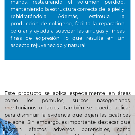
manos, restaurando el volumen perdido,
manteniendo la estructura correcta de la piel y
rehidratándola. Además, estimula la
producción de colágeno, facilita la reparación
celular y ayuda a suavizar las arrugas y líneas
finas de expresión, lo que resulta en un
aspecto rejuvenecido y natural.
Este producto se aplica especialmente en áreas
como los pómulos, surcos nasogenianos,
mentonianos o labios. También se puede aplicar
para disminuir la evidencia que dejan las cicatrices
de acné. Sin embargo, es importante destacar que
existen efectos adversos potenciales, como